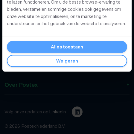
te laten functioneren. Om u de beste browse-ervaring te
Producten
bieden, verzamelen sommige cookies ook gegevens om
onze website te optimaliseren, onze marketing te
ondersteunen en het gebruik van de website te analyseren.
Branches
Developers
Alles toestaan
Weigeren
Kennis
Over Postex
Volg onze updates op
LinkedIn
© 2026
Postex Nederland B.V.