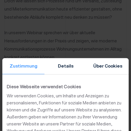
Doch wie lassen sich Prozesse rund um Versand, Zustellung
und Mieterkommunikation heute effizienter gestalten, ohne
bestehende Abläufe komplett neu denken zu müssen?
In unserem Webinar sprechen wir über aktuelle
Herausforderungen in der Praxis und zeigen, wie moderne
Kommunikationsprozesse Wohnungsunternehmen im Alltag
konkret entlasten können.
Zustimmung
Details
Über Cookies
Wir freuen uns über Ihre Teilnahme!
Diese Webseite verwendet Cookies
Wir verwenden Cookies, um Inhalte und Anzeigen zu
personalisieren, Funktionen für soziale Medien anbieten zu
Webinar: Betriebskostenabrechnung
können und die Zugriffe auf unsere Website zu analysieren.
Außerdem geben wir Informationen zu Ihrer Verwendung
Effizient kommunizieren &
unserer Website an unsere Partner für soziale Medien,
Werbung und Analysen weiter. Unsere Partner führen diese