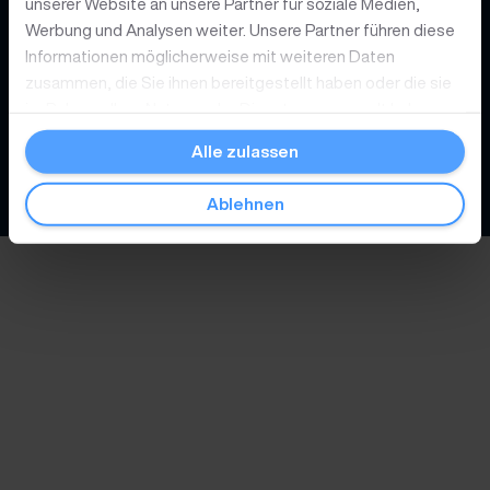
unserer Website an unsere Partner für soziale Medien,
Werbung und Analysen weiter. Unsere Partner führen diese
Über Postex
Informationen möglicherweise mit weiteren Daten
zusammen, die Sie ihnen bereitgestellt haben oder die sie
im Rahmen Ihrer Nutzung der Dienste gesammelt haben.
© 2026
Postex Deutschland GmbH
Alle zulassen
Datenschutz
Cookies
Impressum
Ablehnen